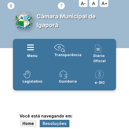
A-
A
A+
Câmara Municipal de
Igaporã
Transparência
Menu
Diário
Oficial
Legislativo
Ouvidoria
e-SIC
Você está navegando em:
Home
Resoluções