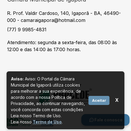
R. Prof. Valdir Cardoso, 140, Igaporã - BA, 46490-
000 - camaraigapora@hotmail.com
(77) 9 9985-4831
Atendimento: segunda a sexta-feira, das 08:00 às
12:00 e das 14:00 às 17:00 horas.
Aviso:
Aviso: O Portal da Câmara
Municipal de Igaporã utiliza cookies
Desenvolvido por
para melhorar a sua experiência, de
acordo com a nossa Política de
X
Aceitar
Privacidade, ao continuar navegando,
você concorda com estas condições
Leia nosso Termo de Uso.
Fale conosco
Leia nosso
Termo de Uso
.