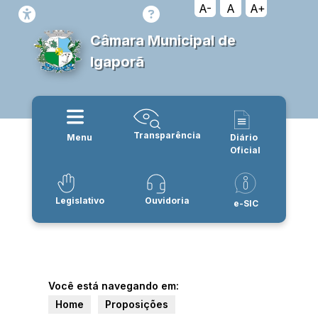
A-
A
A+
Câmara Municipal de
Igaporã
Transparência
Menu
Diário
Oficial
Legislativo
Ouvidoria
e-SIC
Você está navegando em:
Home
Proposições