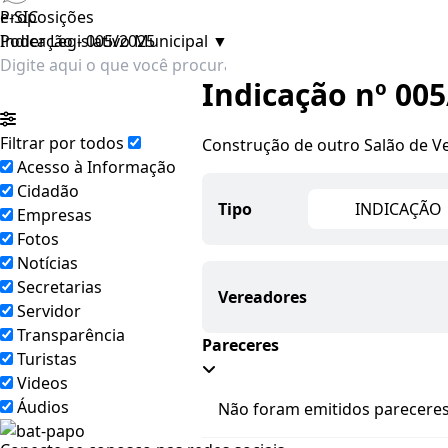
e-SIC
Proposições
Poder Legislativo Municipal
Indicação - 005/2025
▼
Indicação nº 00
Filtrar por todos
Construção de outro Salão de Vel
Acesso à Informação
Cidadão
Tipo
INDICAÇÃO
Empresas
Fotos
Notícias
Secretarias
Vereadores
Servidor
Transparência
Pareceres
Turistas
Videos
Áudios
Não foram emitidos pareceres