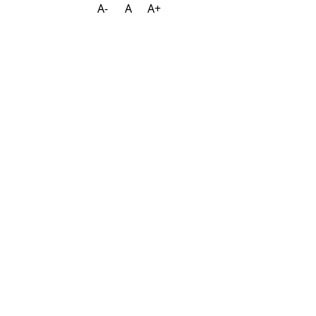
A-
A
A+