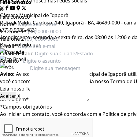
Conecte-se conosco nas redes sociais
Fale conosco
Câmara Municipal de Igaporã
Fale conosco
R. Prof. Valdir Cardoso, 140, Igaporã - BA, 46490-000 - c
Nome*
(77) 9 9985-4831
Telefone 1*
Atendimento: segunda a sexta-feira, das 08:00 às 12:00 e da
Telefone 2
Desenvolvido por
E-mail*
Cidade/Estado
Assunto*
Aviso:
Aviso: O Portal da Câmara Municipal de Igaporã util
você concorda com estas condições Leia nosso Termo de U
Leia nosso
Termo de Uso
.
Aceitar
X
Mensagem*
*Campos obrigatórios
Ao iniciar um contato, você concorda com a
Política de pri