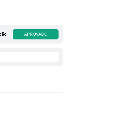
ação
APROVADO