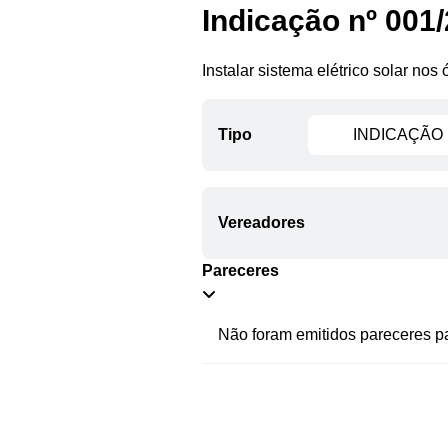
Indicação nº 001
e-SIC
Instalar sistema elétrico solar nos
Filtrar por todos
Tipo
INDICAÇÃO
Acesso à Informação
Cidadão
Empresas
Fotos
Vereadores
Notícias
Secretarias
Pareceres
Servidor
Transparência
Não foram emitidos pareceres pa
Turistas
Videos
Áudios
Fale conosco