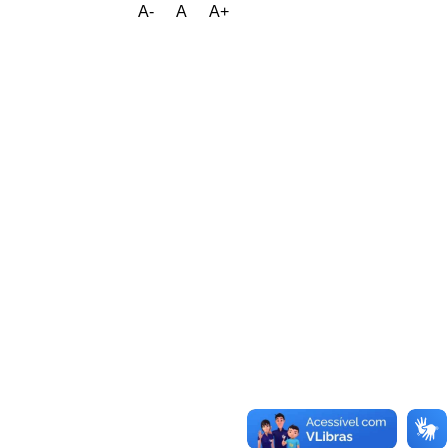
A-
A
A+