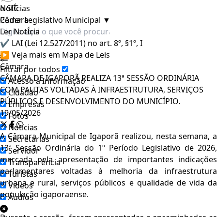
e-SIC
NotÍcias
Poder Legislativo Municipal
Câmara
▼
Ler NotÍcia
✔ LAI (Lei 12.527/2011) no art. 8º, §1º, I
▶ Veja mais em Mapa de Leis
Câmara
Filtrar por todos
CÂMARA DE IGAPORÃ REALIZA 13ª SESSÃO ORDINÁRIA
Acesso à Informação
COM PAUTAS VOLTADAS À INFRAESTRUTURA, SERVIÇOS
Cidadão
PÚBLICOS E DESENVOLVIMENTO DO MUNICÍPIO.
Empresas
19/05/2026
Fotos
Notícias
A Câmara Municipal de
Igaporã
realizou, nesta semana, a
Secretarias
13ª Sessão Ordinária do 1º Período Legislativo de 2026,
Servidor
marcada pela apresentação de importantes indicações
Transparência
parlamentares voltadas à melhoria da infraestrutura
Turistas
urbana e rural, serviços públicos e qualidade de vida da
Videos
população igaporaense.
Áudios