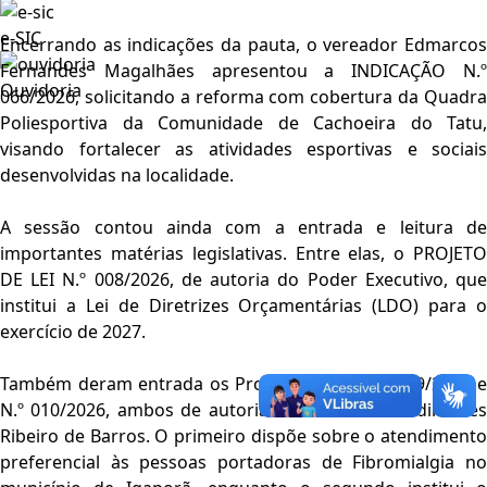
e-SIC
Encerrando as indicações da pauta, o vereador
Edmarcos
Fernandes Magalhães
apresentou a INDICAÇÃO N.
Ouvidoria
066/2026, solicitando a reforma com cobertura da Quadra
Poliesportiva da Comunidade de Cachoeira do Tatu,
visando fortalecer as atividades esportivas e sociais
desenvolvidas na localidade.
A sessão contou ainda com a entrada e leitura de
importantes matérias legislativas. Entre elas, o PROJETO
DE LEI N.º 008/2026, de autoria do Poder Executivo, que
institui a Lei de Diretrizes Orçamentárias (LDO) para o
exercício de 2027.
Também deram entrada os Projetos de Lei N.º 009/2026 e
N.º 010/2026, ambos de autoria do vereador
Waldir Pires
Ribeiro de Barros
. O primeiro dispõe sobre o atendimento
preferencial às pessoas portadoras de Fibromialgia no