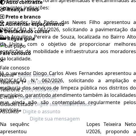
Durante a sessão, foram apresentadas e encaminhadas as
Auto contraste
seguintes indicações:
Realçar links
Preto e branco
O vereador
José Pedro das Neves Filho
apresentou a
Aumentar espaçamento
INDICAÇÃO N.º 061/2026, solicitando a pavimentação da
Destacando cursor
Rua Arquilino Pereira de Souza, localizada no Bairro Alto
Regua guia
da Usina, com o objetivo de proporcionar melhores
condições de mobilidade e infraestrutura aos moradores
Fale conosco
da localidade.
Fale conosco
Já o vereador
Diogo Carlos Alves Fernandes
apresentou a
Nome*
INDICAÇÃO N.º 062/2026, solicitando a ampliação e
Telefone 1*
melhoria dos serviços de limpeza pública nos distritos do
Telefone 2
município, garantindo atendimento também às localidades
E-mail*
que ainda não são contempladas regularmente pelos
Cidade/Estado
serviços.
Assunto*
Na sequência, o vereador
Pedro Lopes Teixeira Net
apresentou a INDICAÇÃO N.º 063/2026, propondo a