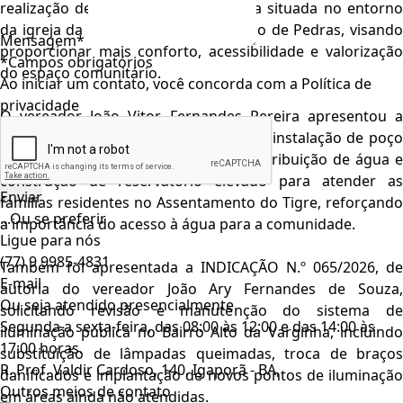
realização de pavimentação da praça situada no entorno
da igreja da comunidade de Oiterinho de Pedras, visando
Mensagem*
proporcionar mais conforto, acessibilidade e valorização
*Campos obrigatórios
do espaço comunitário.
Ao iniciar um contato, você concorda com a
Política de
privacidade
O vereador
João Vitor Fernandes Pereira
apresentou 
INDICAÇÃO N.º 064/2026, solicitando a instalação de poço
artesiano, implantação de rede de distribuição de água e
construção de reservatório elevado para atender as
famílias residentes no Assentamento do Tigre, reforçando
...Ou se preferir
a importância do acesso à água para a comunidade.
Ligue para nós
(77) 9 9985-4831
Também foi apresentada a INDICAÇÃO N.º 065/2026, de
E-mail
autoria do vereador
João Ary Fernandes de Souza
Ou seja atendido presencialmente
solicitando revisão e manutenção do sistema de
Segunda a sexta-feira, das 08:00 às 12:00 e das 14:00 às
iluminação pública no Bairro Alto da Varginha, incluindo
17:00 horas.
substituição de lâmpadas queimadas, troca de braços
R. Prof. Valdir Cardoso, 140, Igaporã - BA,
danificados e implantação de novos pontos de iluminação
Outros meios de contato
em áreas ainda não atendidas.