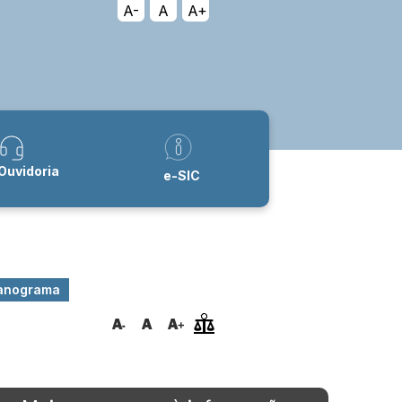
A-
A
A+
Ouvidoria
e-SIC
anograma